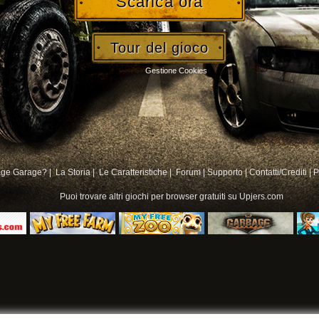
Scarica ora
Tour del gioco
Gestione Cookies
age Garage? |
La Storia |
Le Caratteristiche |
Forum
|
Supporto
|
Contatti/Crediti
|
P
Puoi trovare altri
giochi per browser gratuiti su
Upjers.com