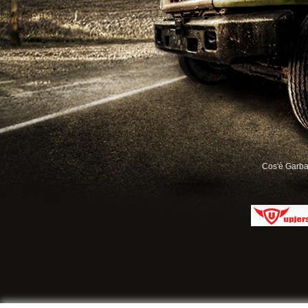
Cos'è Garb