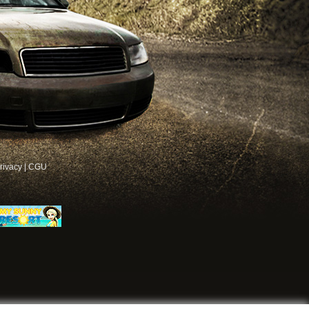
rivacy
|
CGU