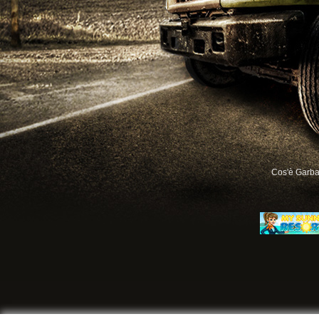
Cos'è Garb