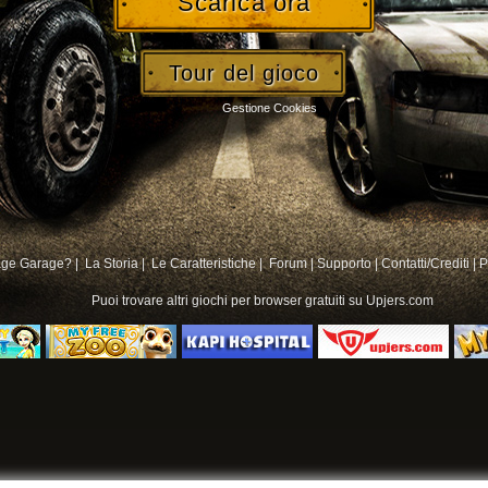
Scarica ora
Tour del gioco
Gestione Cookies
age Garage? |
La Storia |
Le Caratteristiche |
Forum
|
Supporto
|
Contatti/Crediti
|
P
Puoi trovare altri
giochi per browser gratuiti su
Upjers.com