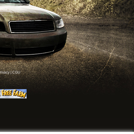
rivacy
|
CGU