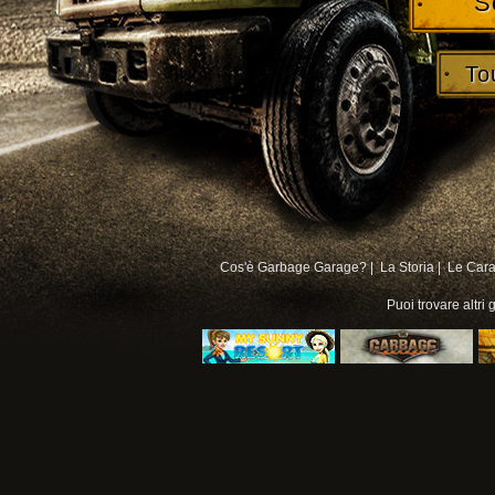
S
To
Cos'è Garbage Garage? |
La Storia |
Le Carat
Puoi trovare altri
g