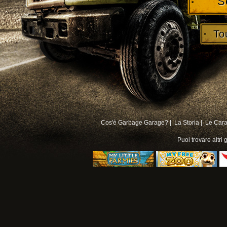
S
To
Cos'è Garbage Garage? |
La Storia |
Le Carat
Puoi trovare altri
g