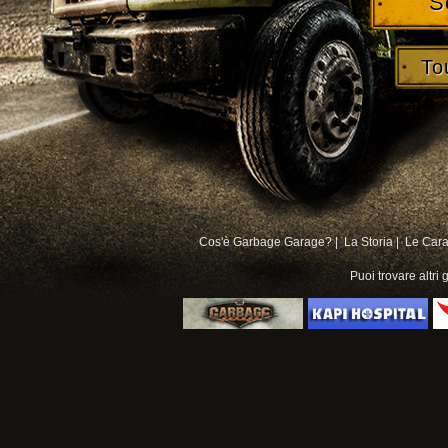
S
To
Cos'è Garbage Garage? |
La Storia |
Le Carat
Puoi trovare altri
g