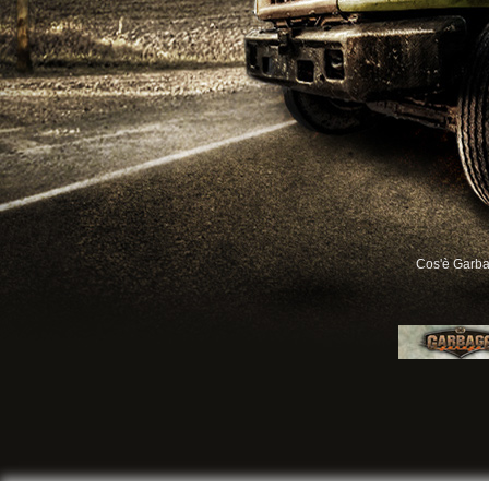
Cos'è Garb