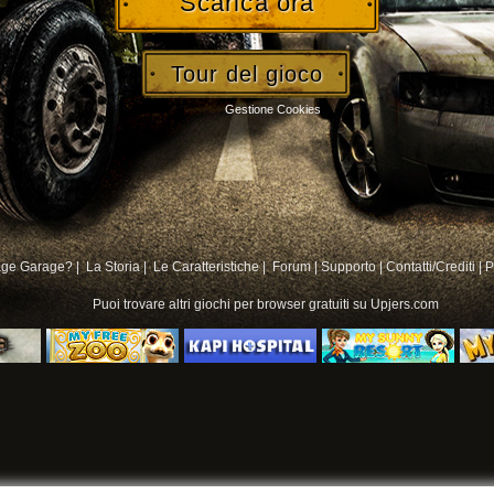
Scarica ora
Tour del gioco
Gestione Cookies
age Garage? |
La Storia |
Le Caratteristiche |
Forum
|
Supporto
|
Contatti/Crediti
|
P
Puoi trovare altri
giochi per browser gratuiti su
Upjers.com