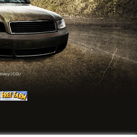
rivacy
|
CGU