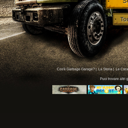
S
To
Cos'è Garbage Garage? |
La Storia |
Le Carat
Puoi trovare altri
g