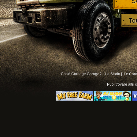
S
To
Cos'è Garbage Garage? |
La Storia |
Le Carat
Puoi trovare altri
g