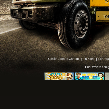
S
To
Cos'è Garbage Garage? |
La Storia |
Le Carat
Puoi trovare altri
g