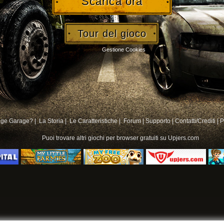
Scarica ora
Tour del gioco
Gestione Cookies
age Garage? |
La Storia |
Le Caratteristiche |
Forum
|
Supporto
|
Contatti/Crediti
|
P
Puoi trovare altri
giochi per browser gratuiti su
Upjers.com