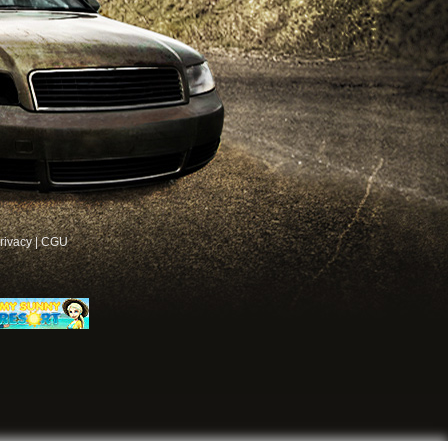
rivacy
|
CGU