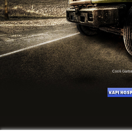
Cos'è Garb