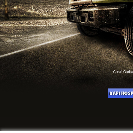
Cos'è Garb