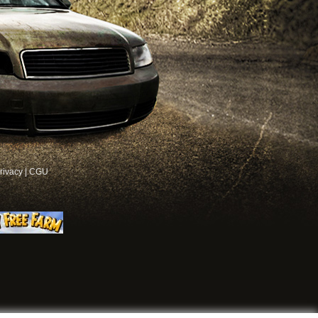
rivacy
|
CGU