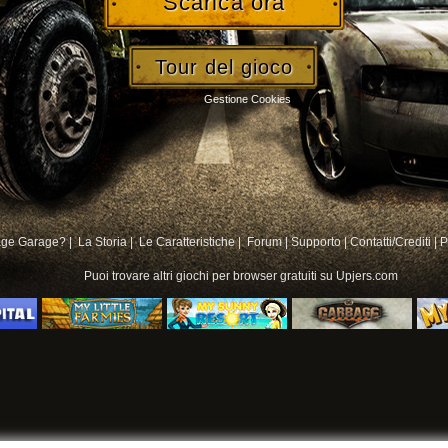
Scarica ora
Tour del gioco
Gestione Cookies
age Garage? |
La Storia |
Le Caratteristiche |
Forum
|
Supporto
|
Contatti/Crediti
|
P
Puoi trovare altri
giochi per browser gratuiti su
Upjers.com