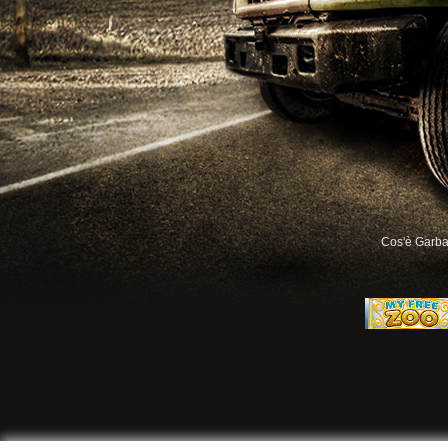
Cos'è Garb