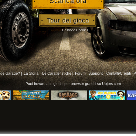
Scarica ora
Tour del gioco
Gestione Cookies
age Garage? |
La Storia |
Le Caratteristiche |
Forum
|
Supporto
|
Contatti/Crediti
|
P
Puoi trovare altri
giochi per browser gratuiti su
Upjers.com