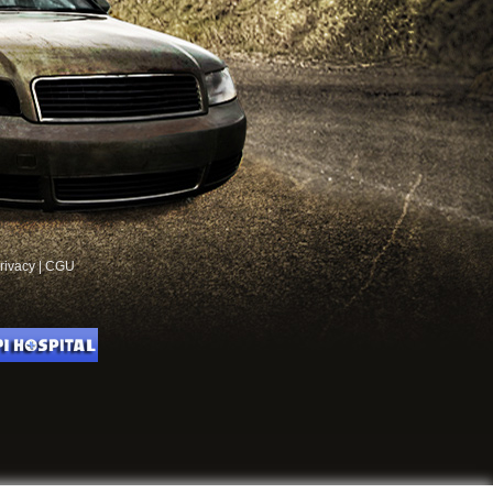
rivacy
|
CGU