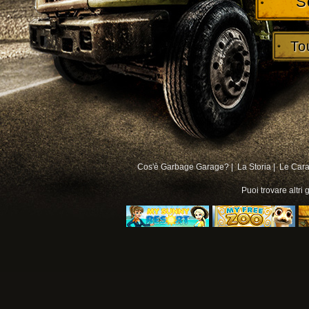
S
To
Cos'è Garbage Garage? |
La Storia |
Le Carat
Puoi trovare altri
g